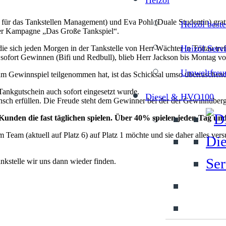
Heizöl
tet für das Tankstellen Management) und Eva Pohl (Duale Studentin) gr
Heizöl beste
r Kampagne „Das Große Tankspiel“.
Heizöl Serv
die sich jeden Morgen in der Tankstelle von Herr Wächter in Trittau
it sofort Gewinnen (Bifi und Redbull), blieb Herr Jackson bis Montag 
Umweltfreun
m Gewinnspiel teilgenommen hat, ist das Schicksal umso überraschend
Tankgutschein auch sofort eingesetzt wurde.
Diesel & HVO100
sch erfüllen. Die Freude steht dem Gewinner bei der der Gewinnübergab
unden die fast täglichen spielen. Über 40% spielen jeden Tag un
m Team (aktuell auf Platz 6) auf Platz 1 möchte und sie daher alles 
Die
Ser
nkstelle wir uns dann wieder finden.