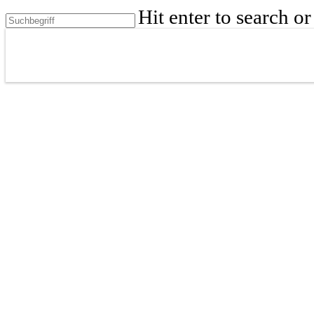
Skip
Hit enter to search o
to
Close
main
content
Search