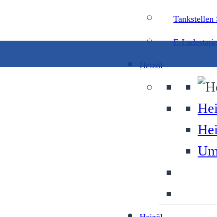
Tankstellen
E-Ladestati
Heizöl
Hei
Hei
Umw