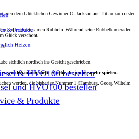
atulieren dem Glücklichen Gewinner O. Jackson aus Trittau zum ersten
llen
ice & Produkte
 treffen, zum gemeinsamen Rubbeln. Während seine Rubbelkameraden
vom Glück verschont.
dlich Heizen
er.
e sichtlich nordisch ins Gesicht geschrieben.
d es werden immer mehr Spieler die immer mehr spielen.
versuchen werden, die bisherige Nummer 1 (Hamburg, Georg Wilhelm
sel und HVO100 bestellen
vice & Produkte