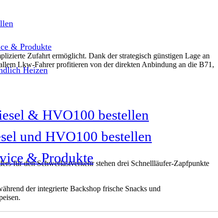
llen
ice & Produkte
plizierte Zufahrt ermöglicht. Dank der strategisch günstigen Lage an
r allem Lkw-Fahrer profitieren von der direkten Anbindung an die B71,
dlich Heizen
sel und HVO100 bestellen
vice & Produkte
ders für den Schwerlastverkehr stehen drei Schnellläufer-Zapfpunkte
während der integrierte Backshop frische Snacks und
peisen.