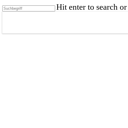
Skip
Hit enter to search o
to
Close
main
content
Search