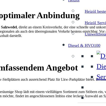
Heizöl
Heizöl beste
 optimaler Anbindung
Heizöl Serv
 Salzwedel
, direkt an einem Kreisverkehr, der eine schnelle und unkom
 regionalen als auch den überregionalen Verkehr bestens erreichbar. Vo
Umweltfreun
halt darstellt.
Diesel & HVO100
Die
umfassendem Angebot
Ser
-Stellplätzen auch ausreichend Platz für Lkw-Parkplätze bietet. Beson
geräumige Shop lädt mit einem vielfältigen Sortiment zum Stöbern ein, 
nen möchte, findet im angeschlossenen Imbiss eine leckere Auswahl an S