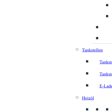
izungs- und Klimatechnik (m/w/d)
Tankstellen
Tankst
nitär-, Heizungs- und Klimatechnik
Tankst
E-Lade
Heizöl