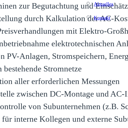
nen zur Begutachtung und Einschätzu
Aktuelles
tellung durch Kalkulation der AC-Kos
Kontakt
Preisverhandlungen mit Elektro-Groß
 Inbetriebnahme elektrotechnischen An
n PV-Anlagen, Stromspeichern, Ener
 in bestehende Stromnetze
on aller erforderlichen Messungen
stelle zwischen DC-Montage und AC-In
ontrolle von Subunternehmen (z.B. Sc
für interne Kollegen und externe Sub