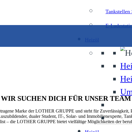
Tankstellen
E-Ladestati
Heizöl
Hei
Hei
Umw
WIR SUCHEN DICH FÜR UNSER TEAM
ragene Marke der LOTHER GRUPPE und steht für Zuverlässigkeit, Par
Auszubildender, dualer Student, IT-, Solar- und Immobilienexperte, Ta
alist – die LOTHER GRUPPE bietet vielfältige Möglichkeiten der beru