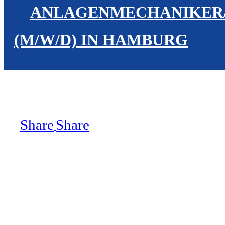
ANLAGENMECHANIKER/I
(M/W/D) IN HAMBURG
Share
Share
Share
Zur Verstärkung unseres Teams 
(m/w/d)
für die Installation, War
Heizungsanlagen. Werde Teil unse
Haustechnik!
Worauf noch warten? Überzeuge uns mit Deinem Können un