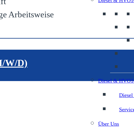
ft
Diesel & HVO1
ge Arbeitsweise
/W/D)
Diesel & HVO10
Diesel
Servic
Über Uns