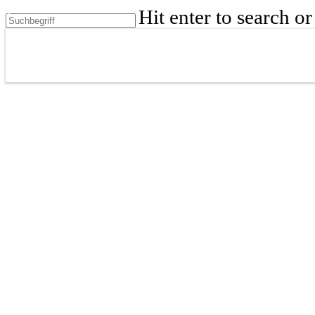
Skip
Hit enter to search o
to
Close
main
content
Search