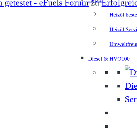
Heizöl
n getestet - eFuels Forum
zu
Erfolgrei
Heizöl beste
Heizöl Serv
Umweltfreun
Diesel & HVO100
Die
Ser