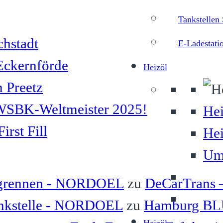
Tankstellen
chstadt
E-Ladestati
 Eckernförde
Heizöl
n Preetz
– WSBK-Weltmeister 2025!
Hei
rst Fill
Hei
Umw
grennen - NORDOEL
zu
DeCarTrans
ankstelle - NORDOEL
zu
Hamburg B