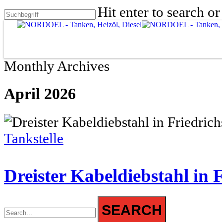
Skip
Hit enter to search o
to
Close
main
content
Search
Monthly Archives
April 2026
Tankstelle
Dreister Kabeldiebstahl in 
SEARCH